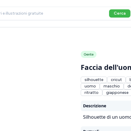
Cerca
Gente
Faccia dell'u
silhouette
cricut
uomo
maschio
d
ritratto
giapponese
Descrizione
Silhouette di un uomo