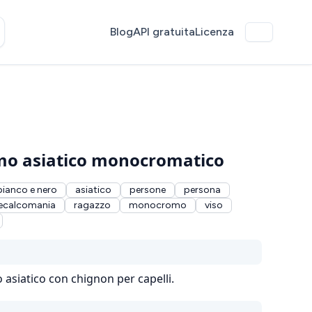
Blog
API gratuita
Licenza
omo asiatico monocromatico
bianco e nero
asiatico
persone
persona
ecalcomania
ragazzo
monocromo
viso
 asiatico con chignon per capelli.