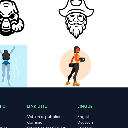
ITO
LINK UTILI
LINGUE
Vettori di pubblico
English
dominio
Deutsch